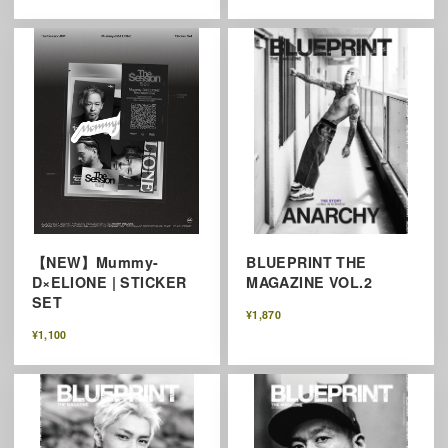
【NEW】Mummy-
BLUEPRINT THE
D×ELIONE | STICKER
MAGAZINE VOL.2
SET
¥1,870
¥1,100