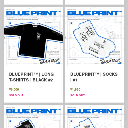
BLUEPRINT™ | LONG
BLUEPRINT™ | SOCKS
T-SHIRTS | BLACK #2
| #1
¥6,000
¥1,980
SOLD OUT
SOLD OUT