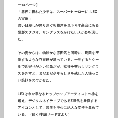
ー14ページ】
「悪役に憧れた少年は、スーパーヒーローに -LEX
の実像-」
強い日差しが降り注ぐ相模湾を見下ろす高台にある
撮影スタジオ。サングラスをかけたLEXが姿を現し
た。
その姿からは、物静かな雰囲気と同時に、周囲を圧
倒するような存在感が漂っている。一見するとクー
ルで近寄りがたい印象だが、挨拶を交わしサングラ
スを外すと、まだまだ少年らしさを残した人懐っこ
い笑顔をのぞかせた。
LEXは今や単なるヒップホップアーティストの枠を
超え、デジタルネイティブであるZ世代を象徴する
アイコンとして、若者を中心に絶大な支持を集めて
いる。（続く/本編リード文より）